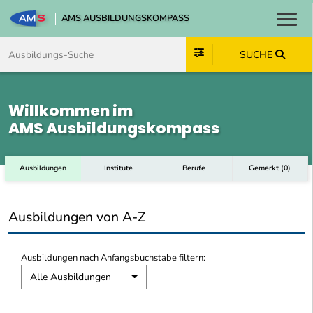
AMS AUSBILDUNGSKOMPASS
Toggl
Zum Inhalt springen
Zum Navmenü springen
Zur Suche springen
Zum Footer springen
SUCHE
Willkommen im
AMS Ausbildungskompass
Ausbildungen
Institute
Berufe
Gemerkt
(
0
)
Ausbildungen von A-Z
Ausbildungen nach Anfangsbuchstabe filtern:
Alle Ausbildungen