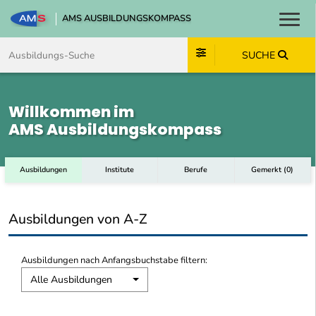
AMS AUSBILDUNGSKOMPASS
Toggl
Zum Inhalt springen
Zum Navmenü springen
Zur Suche springen
Zum Footer springen
SUCHE
Willkommen im
AMS Ausbildungskompass
Ausbildungen
Institute
Berufe
Gemerkt
(
0
)
Ausbildungen von A-Z
Ausbildungen nach Anfangsbuchstabe filtern:
Alle Ausbildungen