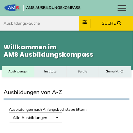
AMS AUSBILDUNGSKOMPASS
Toggl
Zum Inhalt springen
Zum Navmenü springen
Zur Suche springen
Zum Footer springen
SUCHE
Willkommen im
AMS Ausbildungskompass
Ausbildungen
Institute
Berufe
Gemerkt
(
0
)
Ausbildungen von A-Z
Ausbildungen nach Anfangsbuchstabe filtern:
Alle Ausbildungen