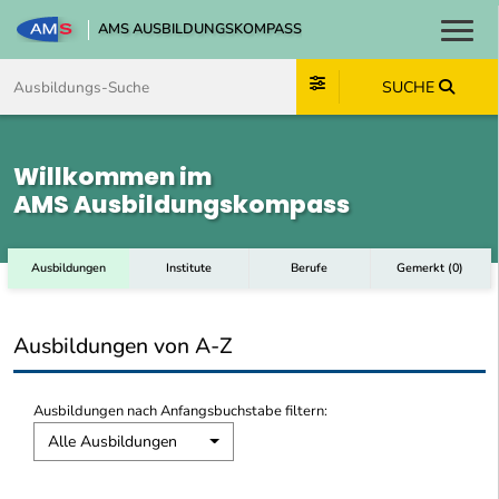
AMS AUSBILDUNGSKOMPASS
Toggl
Zum Inhalt springen
Zum Navmenü springen
Zur Suche springen
Zum Footer springen
SUCHE
Willkommen im
AMS Ausbildungskompass
Ausbildungen
Institute
Berufe
Gemerkt
(
0
)
Ausbildungen von A-Z
Ausbildungen nach Anfangsbuchstabe filtern:
Alle Ausbildungen