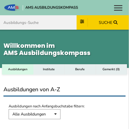
AMS AUSBILDUNGSKOMPASS
Toggl
Zum Inhalt springen
Zum Navmenü springen
Zur Suche springen
Zum Footer springen
SUCHE
Willkommen im
AMS Ausbildungskompass
Ausbildungen
Institute
Berufe
Gemerkt
(
0
)
Ausbildungen von A-Z
Ausbildungen nach Anfangsbuchstabe filtern:
Alle Ausbildungen