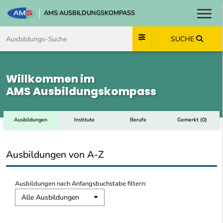
AMS AUSBILDUNGSKOMPASS
Toggl
Zum Inhalt springen
Zum Navmenü springen
Zur Suche springen
Zum Footer springen
SUCHE
Willkommen im
AMS Ausbildungskompass
Ausbildungen
Institute
Berufe
Gemerkt
(
0
)
Ausbildungen von A-Z
Ausbildungen nach Anfangsbuchstabe filtern:
Alle Ausbildungen