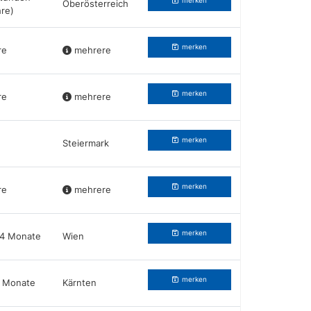
merken
Oberösterreich
hre)
merken
re
mehrere
merken
re
mehrere
merken
Steiermark
merken
re
mehrere
merken
24 Monate
Wien
merken
2 Monate
Kärnten