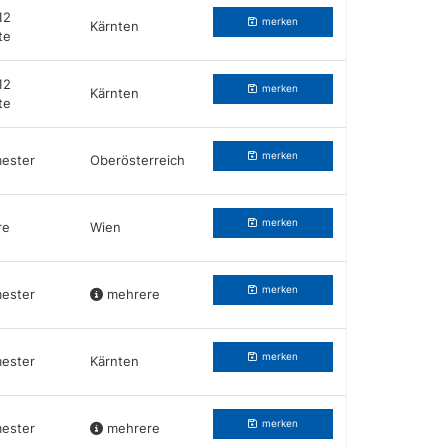
12
merken
Kärnten
te
12
merken
Kärnten
te
merken
ester
Oberösterreich
merken
re
Wien
merken
ester
mehrere
merken
ester
Kärnten
merken
ester
mehrere