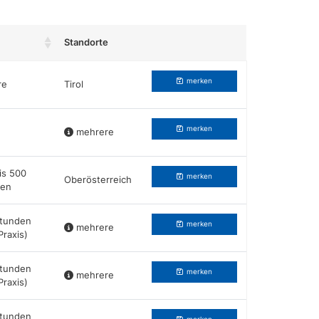
Standorte
Beruf merken
merken
re
Tirol
merken
mehrere
is 500
merken
Oberösterreich
den
tunden
merken
mehrere
 Praxis)
tunden
merken
mehrere
 Praxis)
tunden