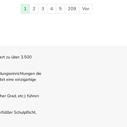
1
2
3
4
5
209
Vor
ert zu über 3.500
dungseinrichtungen die
t eine einzigartige
.
er Grad, etc.) führen
üllter Schulpflicht,