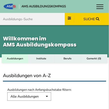
AMS AUSBILDUNGSKOMPASS
Toggl
Zum Inhalt springen
Zum Navmenü springen
Zur Suche springen
Zum Footer springen
SUCHE
Willkommen im
AMS Ausbildungskompass
Ausbildungen
Institute
Berufe
Gemerkt
(
0
)
Ausbildungen von A-Z
Ausbildungen nach Anfangsbuchstabe filtern:
Alle Ausbildungen