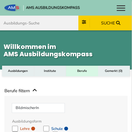
AMS AUSBILDUNGSKOMPASS
Toggl
Zum Inhalt springen
Zum Navmenü springen
Zur Suche springen
Zum Footer springen
SUCHE
Willkommen im
AMS Ausbildungskompass
Ausbildungen
Institute
Berufe
Gemerkt
(
0
)
Berufe filtern
Beruf
Ausbildungsform
Lehre
Schule