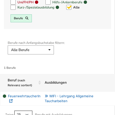
Uni/FH/PH
Hilfs-/Anlernberufe
Kurz-/Spezialausbildung
Alle
Berufe
Berufe nach Anfangsbuchstabe filtern:
Alle Berufe
1 Berufe
Beruf
(nach
Ausbildungen
Relevanz sortiert)
FeuerwehrtaucherIn
WIFI - Lehrgang Allgemeine
Taucharbeiten
Berufe filtern Tabelle
Zeige
Berufe mit Ausbildungen