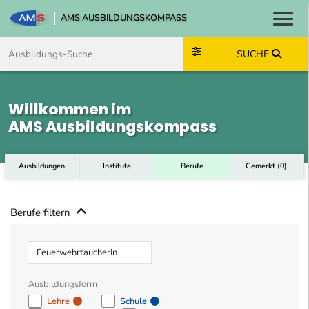
AMS AUSBILDUNGSKOMPASS
Toggl
Zum Inhalt springen
Zum Navmenü springen
Zur Suche springen
Zum Footer springen
SUCHE
Willkommen im
AMS Ausbildungskompass
Ausbildungen
Institute
Berufe
Gemerkt
(
0
)
Berufe filtern
Beruf
Ausbildungsform
Lehre
Schule