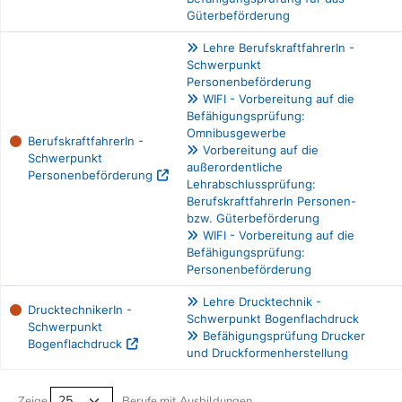
Güterbeförderung
Lehre BerufskraftfahrerIn -
Schwerpunkt
Personenbeförderung
WIFI - Vorbereitung auf die
Befähigungsprüfung:
Omnibusgewerbe
BerufskraftfahrerIn -
Vorbereitung auf die
Schwerpunkt
außerordentliche
Personenbeförderung
Lehrabschlussprüfung:
BerufskraftfahrerIn Personen-
bzw. Güterbeförderung
WIFI - Vorbereitung auf die
Befähigungsprüfung:
Personenbeförderung
Lehre Drucktechnik -
DrucktechnikerIn -
Schwerpunkt Bogenflachdruck
Schwerpunkt
Befähigungsprüfung Drucker
Bogenflachdruck
und Druckformenherstellung
Berufe filtern Tabelle
Zeige
Berufe mit Ausbildungen