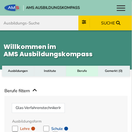
AMS AUSBILDUNGSKOMPASS
Toggl
Zum Inhalt springen
Zum Navmenü springen
Zur Suche springen
Zum Footer springen
SUCHE
Willkommen im
AMS Ausbildungskompass
Ausbildungen
Institute
Berufe
Gemerkt
(
0
)
Berufe filtern
Beruf
Ausbildungsform
Lehre
Schule