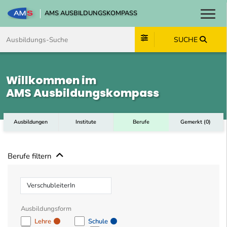
AMS AUSBILDUNGSKOMPASS
Toggl
Zum Inhalt springen
Zum Navmenü springen
Zur Suche springen
Zum Footer springen
SUCHE
Willkommen im
AMS Ausbildungskompass
Ausbildungen
Institute
Berufe
Gemerkt
(
0
)
Berufe filtern
Beruf
Ausbildungsform
Lehre
Schule