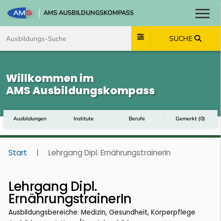
AMS AUSBILDUNGSKOMPASS
Toggl
Zum Inhalt springen
Zum Navmenü springen
Zur Suche springen
Zum Footer springen
SUCHE
Willkommen im
AMS Ausbildungskompass
Ausbildungen
Institute
Berufe
Gemerkt
(
0
)
Start
|
Lehrgang Dipl. ErnährungstrainerIn
Lehrgang Dipl.
ErnährungstrainerIn
Ausbildungsbereiche: Medizin, Gesundheit, Körperpflege