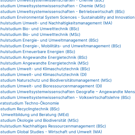
tsstudium Umweltsystemwissenschaften - Chemie (MSc)
tsstudium Umweltsystemwissenschaften - Betriebswirtschaft (BSc)
sstudium Environmental System Sciences - Sustainability and Innovat
hulstudium Umwelt- und Nachhaltigkeitsmanagement (MA)
hulstudium Bio- und Umwelttechnik (BSc)
hulstudium Bio- und Umwelttechnik (MSc)
hulstudium Energie- und Umweltmanagement (BSc)
hulstudium Energie-, Mobilitäts- und Umweltmanagement (BSc)
hulstudium Erneuerbare Energien (BSc)
hulstudium Angewandte Energietechnik (BSc)
hulstudium Angewandte Energietechnik (MSc)
tsstudium Umwelt- und Klimaschutztechnik (BSc)
sstudium Umwelt- und Klimaschutztechnik (DI)
tsstudium Naturschutz und Biodiversitätsmanagement (MSc)
tsstudium Umwelt- und Bioressourcenmanagement (DI)
tsstudium Umweltsystemwissenschaften Geografie – Angewandte Men
tsstudium Umweltsystemwissenschaften - Volkswirtschaftslehre (BSc)
oratsstudium Techno-Ökonomie
sstudium Recyclingtechnik (BSc)
r Umweltbildung und Beratung (MEd)
sstudium Ökologie und Biodiversität (MSc)
hulstudium Nachhaltiges Ressourcenmanagement (BSc)
sstudium Global Studies - Wirtschaft und Umwelt (MA)