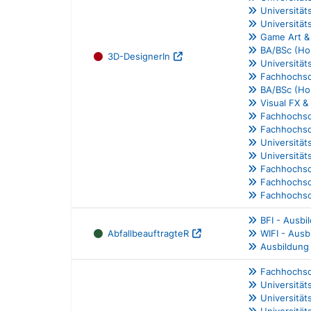
Universitä
Universität
Game Art &
BA/BSc (Ho
3D-DesignerIn
Universitä
Fachhochsch
BA/BSc (Hon
Visual FX &
Fachhochsc
Fachhochsc
Universität
Universität
Fachhochsch
Fachhochsch
Fachhochsc
BFI - Ausbi
AbfallbeauftragteR
WIFI - Ausb
Ausbildung
Fachhochsc
Universität
Universitä
Universitä