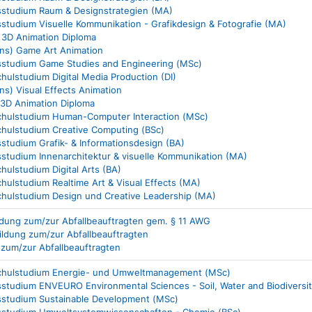
tsstudium Raum & Designstrategien (MA)
sstudium Visuelle Kommunikation - Grafikdesign & Fotografie (MA)
 3D Animation Diploma
ns) Game Art Animation
tsstudium Game Studies and Engineering (MSc)
ulstudium Digital Media Production (DI)
s) Visual Effects Animation
 3D Animation Diploma
hulstudium Human-Computer Interaction (MSc)
hulstudium Creative Computing (BSc)
sstudium Grafik- & Informationsdesign (BA)
sstudium Innenarchitektur & visuelle Kommunikation (MA)
ulstudium Digital Arts (BA)
ulstudium Realtime Art & Visual Effects (MA)
hulstudium Design und Creative Leadership (MA)
ldung zum/zur Abfallbeauftragten gem. § 11 AWG
ildung zum/zur Abfallbeauftragten
 zum/zur Abfallbeauftragten
hulstudium Energie- und Umweltmanagement (MSc)
sstudium ENVEURO Environmental Sciences - Soil, Water and Biodiversi
tsstudium Sustainable Development (MSc)
tsstudium Umweltsystemwissenschaften - Chemie (BSc)