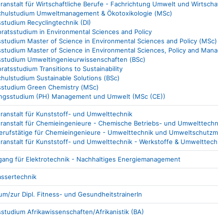
anstalt für Wirtschaftliche Berufe - Fachrichtung Umwelt und Wirtscha
hulstudium Umweltmanagement & Ökotoxikologie (MSc)
sstudium Recyclingtechnik (DI)
ratsstudium in Environmental Sciences and Policy
sstudium Master of Science in Environmental Sciences and Policy (MSc)
tsstudium Master of Science in Environmental Sciences, Policy and M
tsstudium Umweltingenieurwissenschaften (BSc)
ratsstudium Transitions to Sustainability
hulstudium Sustainable Solutions (BSc)
tsstudium Green Chemistry (MSc)
ungsstudium (PH) Management und Umwelt (MSc (CE))
anstalt für Kunststoff- und Umwelttechnik
ranstalt für Chemieingenieure - Chemische Betriebs- und Umwelttechn
 Berufstätige für Chemieingenieure - Umwelttechnik und Umweltschut
ranstalt für Kunststoff- und Umwelttechnik - Werkstoffe & Umwelttech
gang für Elektrotechnik - Nachhaltiges Energiemanagement
ssertechnik
m/zur Dipl. Fitness- und GesundheitstrainerIn
sstudium Afrikawissenschaften/Afrikanistik (BA)