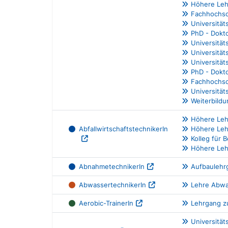
Höhere Lehr
Fachhochsc
Universität
PhD - Dokto
Universität
Universitä
Universitä
PhD - Dokto
Fachhochsc
Universitä
Weiterbild
Höhere Lehr
AbfallwirtschaftstechnikerIn
Höhere Leh
Kolleg für
Höhere Leh
AbnahmetechnikerIn
Aufbaulehr
AbwassertechnikerIn
Lehre Abwa
Aerobic-TrainerIn
Lehrgang zu
Universität