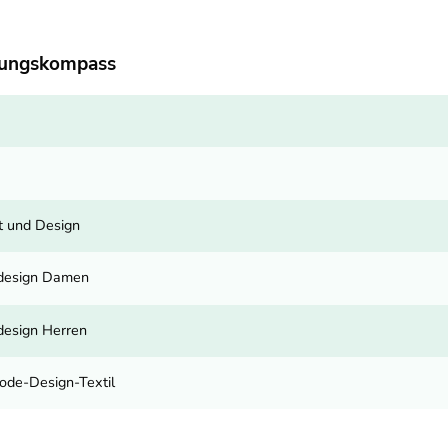
dungskompass
t und Design
edesign Damen
design Herren
ode-Design-Textil