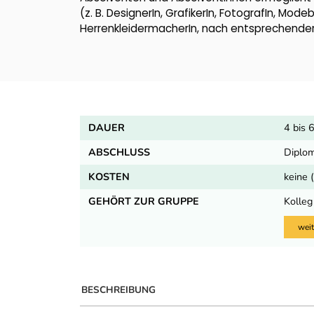
(z. B. DesignerIn, GrafikerIn, FotografIn, M
HerrenkleidermacherIn, nach entsprechender 
DAUER
4 bis 
ABSCHLUSS
Diplom
KOSTEN
keine 
GEHÖRT ZUR GRUPPE
Kolleg
weit
BESCHREIBUNG