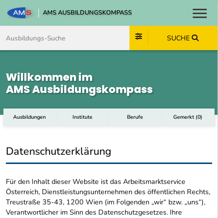
AMS AUSBILDUNGSKOMPASS
Toggl
Zum Inhalt springen
Zum Navmenü springen
Zur Suche springen
Zum Footer springen
SUCHE
Willkommen im
AMS Ausbildungskompass
Ausbildungen
Institute
Berufe
Gemerkt
(
0
)
Datenschutzerklärung
Für den Inhalt dieser Website ist das Arbeitsmarktservice
Österreich, Dienstleistungsunternehmen des öffentlichen Rechts,
Treustraße 35-43, 1200 Wien (im Folgenden „wir“ bzw. „uns“),
Verantwortlicher im Sinn des Datenschutzgesetzes. Ihre