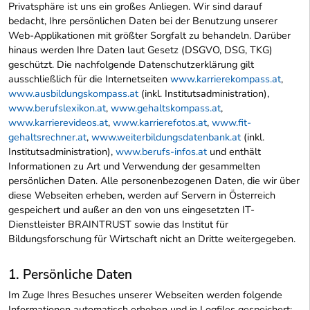
Privatsphäre ist uns ein großes Anliegen. Wir sind darauf
bedacht, Ihre persönlichen Daten bei der Benutzung unserer
Web-Applikationen mit größter Sorgfalt zu behandeln. Darüber
hinaus werden Ihre Daten laut Gesetz (DSGVO, DSG, TKG)
geschützt. Die nachfolgende Datenschutzerklärung gilt
ausschließlich für die Internetseiten
www.karrierekompass.at
,
www.ausbildungskompass.at
(inkl. Institutsadministration),
www.berufslexikon.at
,
www.gehaltskompass.at
,
www.karrierevideos.at
,
www.karrierefotos.at
,
www.fit-
gehaltsrechner.at
,
www.weiterbildungsdatenbank.at
(inkl.
Institutsadministration),
www.berufs-infos.at
und enthält
Informationen zu Art und Verwendung der gesammelten
persönlichen Daten. Alle personenbezogenen Daten, die wir über
diese Webseiten erheben, werden auf Servern in Österreich
gespeichert und außer an den von uns eingesetzten IT-
Dienstleister BRAINTRUST sowie das Institut für
Bildungsforschung für Wirtschaft nicht an Dritte weitergegeben.
1. Persönliche Daten
Im Zuge Ihres Besuches unserer Webseiten werden folgende
Informationen automatisch erhoben und in Logfiles gespeichert: