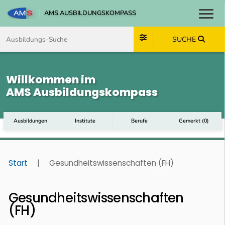
AMS AUSBILDUNGSKOMPASS
Toggl
Zum Inhalt springen
Zum Navmenü springen
Zur Suche springen
Zum Footer springen
SUCHE
Willkommen im
AMS Ausbildungskompass
Ausbildungen
Institute
Berufe
Gemerkt
(
0
)
Start
|
Gesundheitswissenschaften (FH)
Gesundheitswissenschaften
(FH)