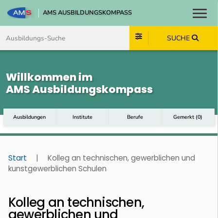
AMS AUSBILDUNGSKOMPASS
Toggl
Zum Inhalt springen
Zum Navmenü springen
Zur Suche springen
Zum Footer springen
SUCHE
Willkommen im
AMS Ausbildungskompass
Ausbildungen
Institute
Berufe
Gemerkt
(
0
)
Start
|
Kolleg an technischen, gewerblichen und
kunstgewerblichen Schulen
Kolleg an technischen,
gewerblichen und