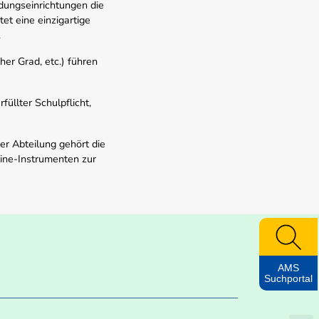
dungseinrichtungen die
t eine einzigartige
.
er Grad, etc.) führen
üllter Schulpflicht,
er Abteilung gehört die
line-Instrumenten zur
AMS
Suchportal