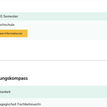
10 Semester
ochschule
ere Informationen
dungskompass
larbeit
gogische/r FachbetreuerIn