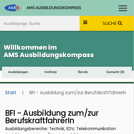
AMS AUSBILDUNGSKOMPASS
Toggl
Zum Inhalt springen
Zum Navmenü springen
Zur Suche springen
Zum Footer springen
SUCHE
Willkommen im
AMS Ausbildungskompass
Ausbildungen
Institute
Berufe
Gemerkt
(
0
)
Start
|
BFI - Ausbildung zum/zur BerufskraftfahrerIn
BFI - Ausbildung zum/zur
BerufskraftfahrerIn
Ausbildungsbereiche: Technik, EDV, Telekommunikation