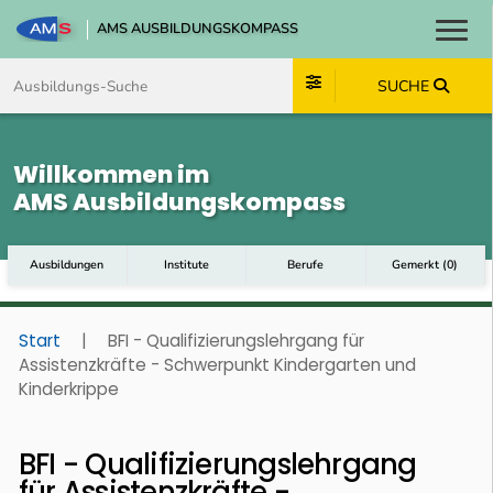
AMS AUSBILDUNGSKOMPASS
Toggl
Zum Inhalt springen
Zum Navmenü springen
Zur Suche springen
Zum Footer springen
SUCHE
Willkommen im
AMS Ausbildungskompass
Ausbildungen
Institute
Berufe
Gemerkt
(
0
)
Start
|
BFI - Qualifizierungslehrgang für
Assistenzkräfte - Schwerpunkt Kindergarten und
Kinderkrippe
BFI - Qualifizierungslehrgang
für Assistenzkräfte -