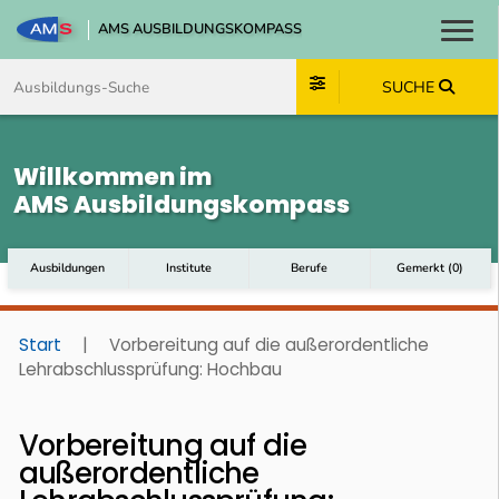
AMS AUSBILDUNGSKOMPASS
Toggl
Zum Inhalt springen
Zum Navmenü springen
Zur Suche springen
Zum Footer springen
SUCHE
Willkommen im
AMS Ausbildungskompass
Ausbildungen
Institute
Berufe
Gemerkt
(
0
)
Start
|
Vorbereitung auf die außerordentliche
Lehrabschlussprüfung: Hochbau
Vorbereitung auf die
außerordentliche