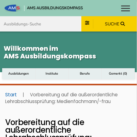
AMS AUSBILDUNGSKOMPASS
Toggl
Zum Inhalt springen
Zum Navmenü springen
Zur Suche springen
Zum Footer springen
SUCHE
Willkommen im
AMS Ausbildungskompass
Ausbildungen
Institute
Berufe
Gemerkt
(
0
)
Start
|
Vorbereitung auf die außerordentliche
Lehrabschlussprüfung: Medienfachmann/-frau
Vorbereitung auf die
außerordentliche