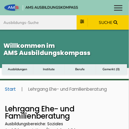
AMS AUSBILDUNGSKOMPASS
Toggl
Zum Inhalt springen
Zum Navmenü springen
Zur Suche springen
Zum Footer springen
SUCHE
Willkommen im
AMS Ausbildungskompass
Ausbildungen
Institute
Berufe
Gemerkt
(
0
)
Start
|
Lehrgang Ehe- und Familienberatung
Lehrgang Ehe- und
Familienberatung
Ausbildungsbereiche: Soziales