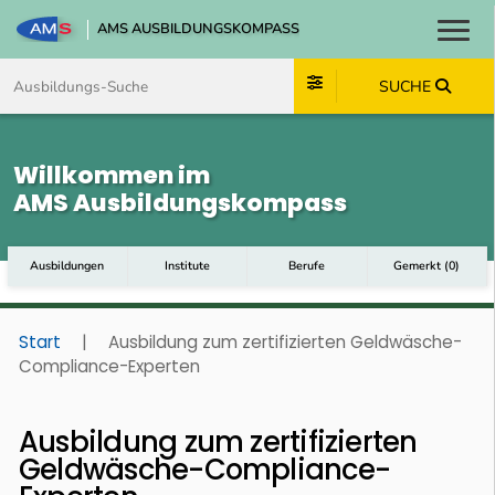
AMS AUSBILDUNGSKOMPASS
Toggl
Zum Inhalt springen
Zum Navmenü springen
Zur Suche springen
Zum Footer springen
SUCHE
Willkommen im
AMS Ausbildungskompass
Ausbildungen
Institute
Berufe
Gemerkt
(
0
)
Start
|
Ausbildung zum zertifizierten Geldwäsche-
Compliance-Experten
Ausbildung zum zertifizierten
Geldwäsche-Compliance-