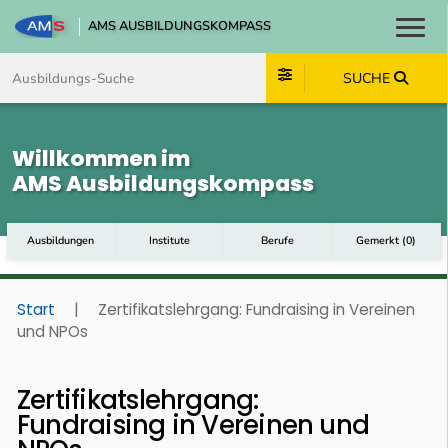
AMS AUSBILDUNGSKOMPASS
Toggl
Zum Inhalt springen
Zum Navmenü springen
Zur Suche springen
Zum Footer springen
SUCHE
Willkommen im
AMS Ausbildungskompass
Ausbildungen
Institute
Berufe
Gemerkt
(
0
)
Start
|
Zertifikats­lehrgang: Fundraising in Vereinen
und NPOs
Zertifikats­lehrgang:
Fundraising in Vereinen und