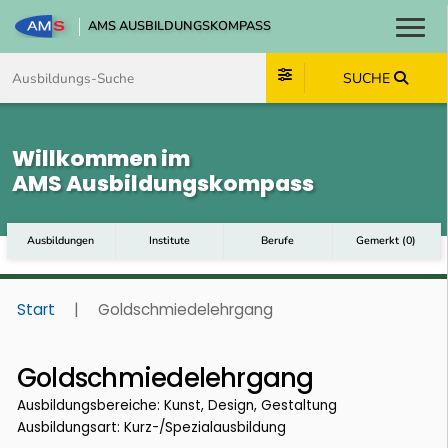
AMS AUSBILDUNGSKOMPASS
Toggl
Zum Inhalt springen
Zum Navmenü springen
Zur Suche springen
Zum Footer springen
SUCHE
Willkommen im
AMS Ausbildungskompass
Ausbildungen
Institute
Berufe
Gemerkt
(
0
)
Start
|
Goldschmiedelehrgang
Goldschmiedelehrgang
Ausbildungsbereiche: Kunst, Design, Gestaltung
Ausbildungsart: Kurz-/Spezialausbildung