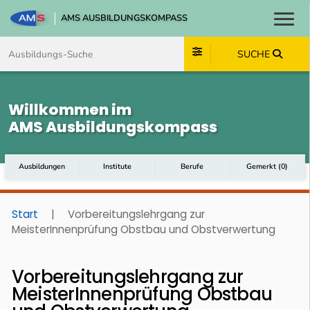
AMS AUSBILDUNGSKOMPASS
Toggl
Zum Inhalt springen
Zum Navmenü springen
Zur Suche springen
Zum Footer springen
SUCHE
Willkommen im
AMS Ausbildungskompass
Ausbildungen
Institute
Berufe
Gemerkt
(
0
)
Start
|
Vorbereitungslehrgang zur
MeisterInnenprüfung Obstbau und Obstverwertung
Vorbereitungslehrgang zur
MeisterInnenprüfung Obstbau