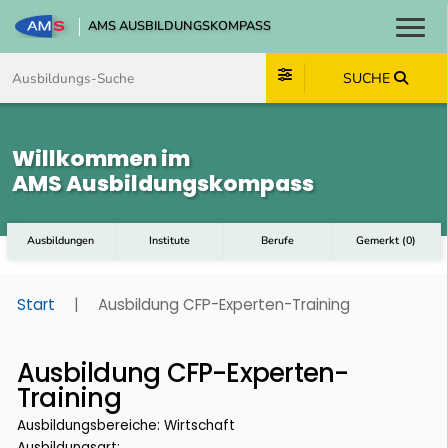
AMS AUSBILDUNGSKOMPASS
Toggl
Zum Inhalt springen
Zum Navmenü springen
Zur Suche springen
Zum Footer springen
SUCHE
Willkommen im
AMS Ausbildungskompass
Ausbildungen
Institute
Berufe
Gemerkt
(
0
)
Start
|
Ausbildung CFP-Experten-Training
Ausbildung CFP-Experten-
Training
Ausbildungsbereiche: Wirtschaft
Ausbildungsart: