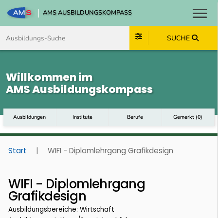
AMS AUSBILDUNGSKOMPASS
Toggl
Zum Inhalt springen
Zum Navmenü springen
Zur Suche springen
Zum Footer springen
SUCHE
Willkommen im
AMS Ausbildungskompass
Ausbildungen
Institute
Berufe
Gemerkt
(
0
)
Start
|
WIFI - Diplomlehrgang Grafikdesign
WIFI - Diplomlehrgang
Grafikdesign
Ausbildungsbereiche: Wirtschaft