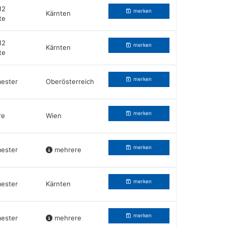
12
merken
Kärnten
te
12
merken
Kärnten
te
merken
ester
Oberösterreich
merken
re
Wien
merken
ester
mehrere
merken
ester
Kärnten
merken
ester
mehrere