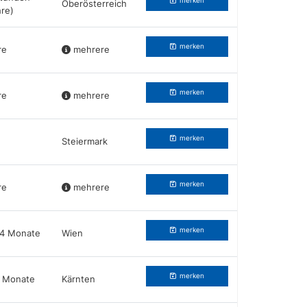
merken
Oberösterreich
hre)
merken
re
mehrere
merken
re
mehrere
merken
Steiermark
merken
re
mehrere
merken
24 Monate
Wien
merken
2 Monate
Kärnten