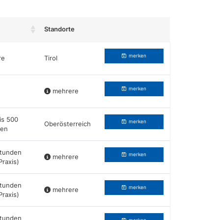
Standorte
Beruf merken
merken
re
Tirol
merken
mehrere
is 500
merken
Oberösterreich
den
tunden
merken
mehrere
 Praxis)
tunden
merken
mehrere
 Praxis)
tunden