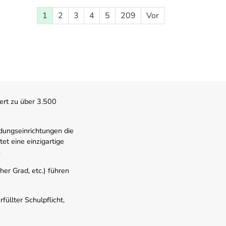
1
2
3
4
5
209
Vor
ert zu über 3.500
dungseinrichtungen die
t eine einzigartige
.
er Grad, etc.) führen
üllter Schulpflicht,