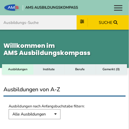
AMS AUSBILDUNGSKOMPASS
Toggl
Zum Inhalt springen
Zum Navmenü springen
Zur Suche springen
Zum Footer springen
SUCHE
Willkommen im
AMS Ausbildungskompass
Ausbildungen
Institute
Berufe
Gemerkt
(
0
)
Ausbildungen von A-Z
Ausbildungen nach Anfangsbuchstabe filtern:
Alle Ausbildungen