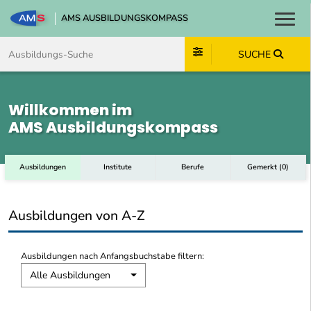
AMS AUSBILDUNGSKOMPASS
Toggl
Zum Inhalt springen
Zum Navmenü springen
Zur Suche springen
Zum Footer springen
SUCHE
Willkommen im
AMS Ausbildungskompass
Ausbildungen
Institute
Berufe
Gemerkt
(
0
)
Ausbildungen von A-Z
Ausbildungen nach Anfangsbuchstabe filtern:
Alle Ausbildungen