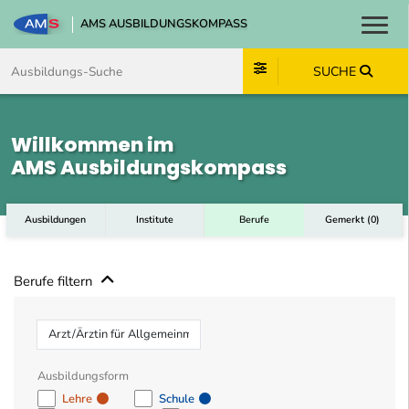
AMS AUSBILDUNGSKOMPASS
Toggl
Zum Inhalt springen
Zum Navmenü springen
Zur Suche springen
Zum Footer springen
SUCHE
Willkommen im
AMS Ausbildungskompass
Ausbildungen
Institute
Berufe
Gemerkt
(
0
)
Berufe filtern
Beruf
Ausbildungsform
Lehre
Schule