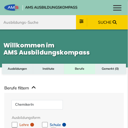
AMS AUSBILDUNGSKOMPASS
Toggl
Zum Inhalt springen
Zum Navmenü springen
Zur Suche springen
Zum Footer springen
SUCHE
Willkommen im
AMS Ausbildungskompass
Ausbildungen
Institute
Berufe
Gemerkt
(
0
)
Berufe filtern
Beruf
Ausbildungsform
Lehre
Schule