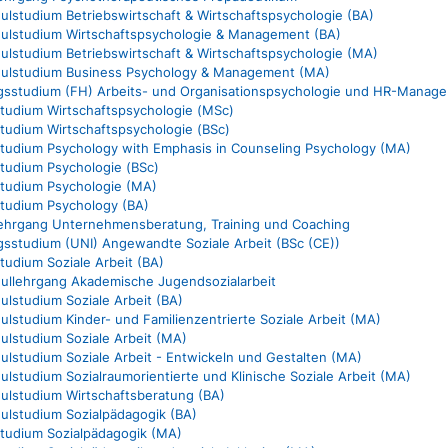
lstudium Betriebswirtschaft & Wirtschaftspsychologie (BA)
ulstudium Wirtschaftspsychologie & Management (BA)
lstudium Betriebswirtschaft & Wirtschaftspsychologie (MA)
ulstudium Business Psychology & Management (MA)
gsstudium (FH) Arbeits- und Organisationspsychologie und HR-Manag
studium Wirtschaftspsychologie (MSc)
studium Wirtschaftspsychologie (BSc)
studium Psychology with Emphasis in Counseling Psychology (MA)
studium Psychologie (BSc)
studium Psychologie (MA)
studium Psychology (BA)
lehrgang Unternehmensberatung, Training und Coaching
gsstudium (UNI) Angewandte Soziale Arbeit (BSc (CE))
tudium Soziale Arbeit (BA)
ullehrgang Akademische Jugendsozialarbeit
lstudium Soziale Arbeit (BA)
lstudium Kinder- und Familienzentrierte Soziale Arbeit (MA)
lstudium Soziale Arbeit (MA)
lstudium Soziale Arbeit - Entwickeln und Gestalten (MA)
lstudium Sozialraumorientierte und Klinische Soziale Arbeit (MA)
lstudium Wirtschaftsberatung (BA)
lstudium Sozialpädagogik (BA)
studium Sozialpädagogik (MA)