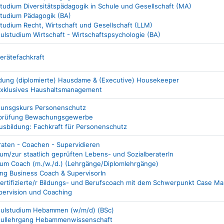
studium Diversitätspädagogik in Schule und Gesellschaft (MA)
studium Pädagogik (BA)
studium Recht, Wirtschaft und Gesellschaft (LLM)
lstudium Wirtschaft - Wirtschaftspsychologie (BA)
erätefachkraft
ldung (diplomierte) Hausdame & (Executive) Housekeeper
Exklusives Haushaltsmanagement
dunsgskurs Personenschutz
prüfung Bewachungsgewerbe
sbildung: Fachkraft für Personenschutz
aten - Coachen - Supervidieren
um/zur staatlich geprüften Lebens- und SozialberaterIn
um Coach (m./w./d.) (Lehrgänge/Diplomlehrgänge)
ng Business Coach & SupervisorIn
ertifizierte/r Bildungs- und Berufscoach mit dem Schwerpunkt Case 
pervision und Coaching
ulstudium Hebammen (w/m/d) (BSc)
ullehrgang Hebammenwissenschaft