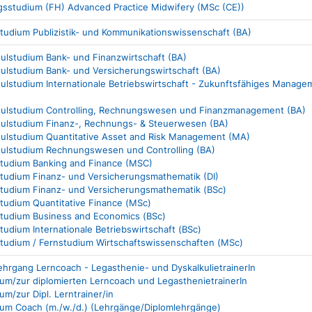
gsstudium (FH) Advanced Practice Midwifery (MSc (CE))
studium Publizistik- und Kommunikationswissenschaft (BA)
lstudium Bank- und Finanzwirtschaft (BA)
lstudium Bank- und Versicherungswirtschaft (BA)
lstudium Internationale Betriebswirtschaft - Zukunftsfähiges Managem
ulstudium Controlling, Rechnungswesen und Finanzmanagement (BA)
ulstudium Finanz-, Rechnungs- & Steuerwesen (BA)
ulstudium Quantitative Asset and Risk Management (MA)
ulstudium Rechnungswesen und Controlling (BA)
studium Banking and Finance (MSC)
studium Finanz- und Versicherungsmathematik (DI)
studium Finanz- und Versicherungsmathematik (BSc)
studium Quantitative Finance (MSc)
studium Business and Economics (BSc)
tudium Internationale Betriebswirtschaft (BSc)
studium / Fernstudium Wirtschaftswissenschaften (MSc)
lehrgang Lerncoach - Legasthenie- und DyskalkulietrainerIn
um/zur diplomierten Lerncoach und LegasthenietrainerIn
m/zur Dipl. Lerntrainer/in
um Coach (m./w./d.) (Lehrgänge/Diplomlehrgänge)