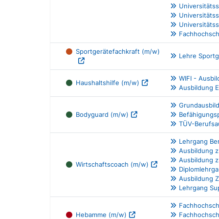
Universitäts
Universitäts
Universitäts
Fachhochschu
Sportgerätefachkraft (m/w)
Lehre Sportg
WIFI - Ausbi
Haushaltshilfe (m/w)
Ausbildung 
Grundausbil
Bodyguard (m/w)
Befähigungs
TÜV-Berufsau
Lehrgang Ber
Ausbildung z
Ausbildung z
Wirtschaftscoach (m/w)
Diplomlehrga
Ausbildung Z
Lehrgang Su
Fachhochsch
Hebamme (m/w)
Fachhochsch