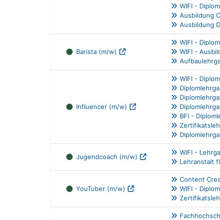
WIFI - Diplo
Ausbildung C
Ausbildung Di
WIFI - Diplo
Barista (m/w)
WIFI - Ausbi
Aufbaulehrga
WIFI - Diplo
Diplomlehrga
Diplomlehrga
Influencer (m/w)
Diplomlehrg
BFI - Diplom
Zertifikatsle
Diplomlehrg
WIFI - Lehr
Jugendcoach (m/w)
Lehranstalt 
Content Crea
YouTuber (m/w)
WIFI - Diplo
Zertifikatsle
Fachhochsch