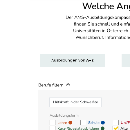
Welche Ang
Der AMS-Ausbildungskompass bi
finden Sie schnell und ei
Universitäten in Österreich
Wunschberuf. Information
Ausbildungen
von
A-Z
Berufe filtern
Beruf
Ausbildungsform
Lehre
Schule
Uni/
Kurz-/Spezialausbildung
Alle