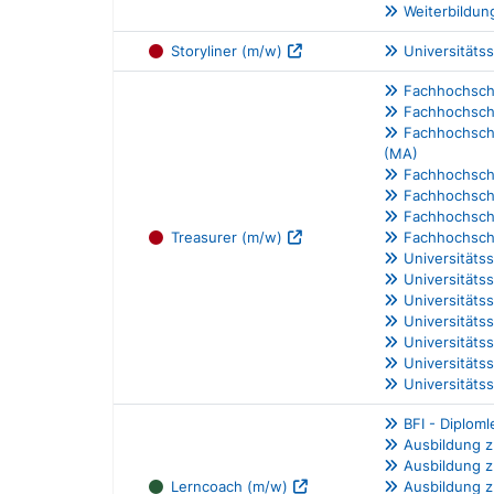
Weiterbildun
Storyliner (m/w)
Universitäts
Fachhochschu
Fachhochschu
Fachhochschu
(MA)
Fachhochsch
Fachhochsch
Fachhochsch
Treasurer (m/w)
Fachhochsch
Universitäts
Universitäts
Universitäts
Universitäts
Universitäts
Universitätss
Universitäts
BFI - Diplom
Ausbildung z
Ausbildung zu
Lerncoach (m/w)
Ausbildung z