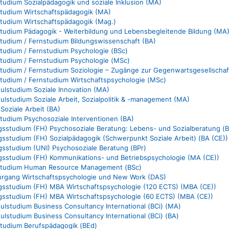
studium Sozialpädagogik und soziale Inklusion (MA)
studium Wirtschaftspädagogik (MA)
studium Wirtschaftspädagogik (Mag.)
studium Pädagogik - Weiterbildung und Lebensbegleitende Bildung (MA
studium / Fernstudium Bildungswissenschaft (BA)
studium / Fernstudium Psychologie (BSc)
studium / Fernstudium Psychologie (MSc)
studium / Fernstudium Soziologie – Zugänge zur Gegenwartsgesellscha
studium / Fernstudium Wirtschaftspsychologie (MSc)
lstudium Soziale Innovation (MA)
lstudium Soziale Arbeit, Sozialpolitik & -management (MA)
Soziale Arbeit (BA)
studium Psychosoziale Interventionen (BA)
gsstudium (FH) Psychosoziale Beratung: Lebens- und Sozialberatung (B
gsstudium (FH) Sozialpädagogik (Schwerpunkt Soziale Arbeit) (BA (CE))
gsstudium (UNI) Psychosoziale Beratung (BPr)
gsstudium (FH) Kommunikations- und Betriebspsychologie (MA (CE))
sstudium Human Resource Management (BSc)
hrgang Wirtschaftspsychologie und New Work (DAS)
gsstudium (FH) MBA Wirtschaftspsychologie (120 ECTS) (MBA (CE))
gsstudium (FH) MBA Wirtschaftspsychologie (60 ECTS) (MBA (CE))
lstudium Business Consultancy International (BCi) (MA)
lstudium Business Consultancy International (BCi) (BA)
studium Berufspädagogik (BEd)