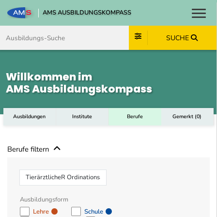
AMS AUSBILDUNGSKOMPASS
Toggl
Zum Inhalt springen
Zum Navmenü springen
Zur Suche springen
Zum Footer springen
SUCHE
Willkommen im
AMS Ausbildungskompass
Ausbildungen
Institute
Berufe
Gemerkt
(
0
)
Berufe filtern
Beruf
Ausbildungsform
Lehre
Schule