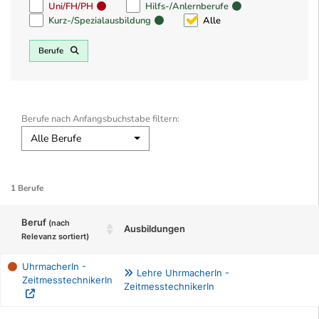
Uni/FH/PH
Hilfs-/Anlernberufe
Kurz-/Spezialausbildung
Alle
Berufe
Berufe nach Anfangsbuchstabe filtern:
Alle Berufe
1 Berufe
Beruf
(nach
Ausbildungen
Relevanz sortiert)
UhrmacherIn -
Lehre UhrmacherIn -
ZeitmesstechnikerIn
ZeitmesstechnikerIn
Berufe filtern Tabelle