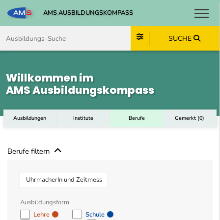
AMS AUSBILDUNGSKOMPASS
Toggl
Zum Inhalt springen
Zum Navmenü springen
Zur Suche springen
Zum Footer springen
SUCHE
Willkommen im
AMS Ausbildungskompass
Ausbildungen
Institute
Berufe
Gemerkt
(
0
)
Berufe filtern
Beruf
Ausbildungsform
Lehre
Schule