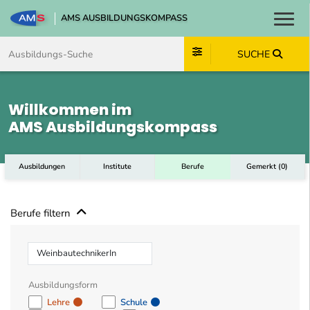
AMS AUSBILDUNGSKOMPASS
Toggl
Zum Inhalt springen
Zum Navmenü springen
Zur Suche springen
Zum Footer springen
SUCHE
Willkommen im
AMS Ausbildungskompass
Ausbildungen
Institute
Berufe
Gemerkt
(
0
)
Berufe filtern
Beruf
Ausbildungsform
Lehre
Schule