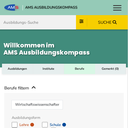
AMS AUSBILDUNGSKOMPASS
Toggl
Zum Inhalt springen
Zum Navmenü springen
Zur Suche springen
Zum Footer springen
SUCHE
Willkommen im
AMS Ausbildungskompass
Ausbildungen
Institute
Berufe
Gemerkt
(
0
)
Berufe filtern
Beruf
Ausbildungsform
Lehre
Schule