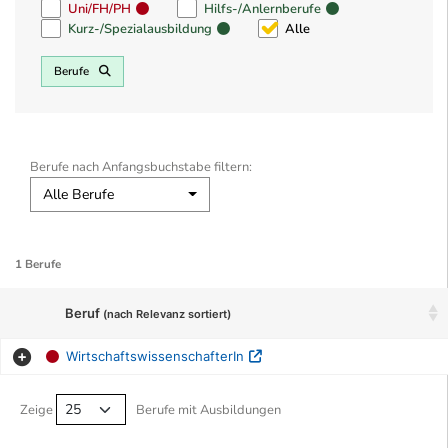
Uni/FH/PH
Hilfs-/Anlernberufe
Kurz-/Spezialausbildung
Alle
Berufe
Berufe nach Anfangsbuchstabe filtern:
Alle Berufe
1 Berufe
Beruf
(nach Relevanz sortiert)
WirtschaftswissenschafterIn
Berufe filtern Tabelle
Zeige
Berufe mit Ausbildungen