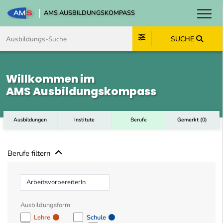
AMS AUSBILDUNGSKOMPASS
Toggl
Zum Inhalt springen
Zum Navmenü springen
Zur Suche springen
Zum Footer springen
SUCHE
Willkommen im
AMS Ausbildungskompass
Ausbildungen
Institute
Berufe
Gemerkt
(
0
)
Berufe filtern
Beruf
Ausbildungsform
Lehre
Schule