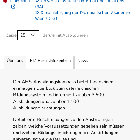
DiplomatIn
Universitätsstudium International Relations
(BA)
Diplomlehrgang der Diplomatischen Akademie
Wien (DLG)
Berufe filtern Tabelle
Zeige
Berufe mit Ausbildungen
Über uns
BIZ-BerufsInfoZentren
News
Der AMS-Ausbildungskompass bietet Ihnen einen
einmaligen Überblick zum österreichischen
Bildungssystem und informiert zu über 3.500
Ausbildungen und zu über 1.100
Ausbildungseinrichtungen.
Detaillierte Beschreibungen zu den Ausbildungen
zeigen, welche Voraussetzungen gegeben sein müssen
und welche Bildungseinrichtungen die Ausbildungen
anbieten, sowie die Berufe und