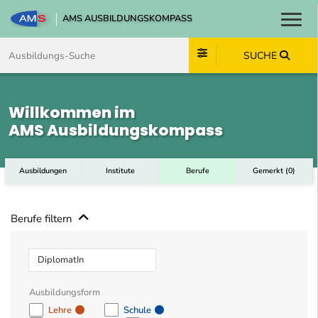
AMS AUSBILDUNGSKOMPASS
Toggl
Zum Inhalt springen
Zum Navmenü springen
Zur Suche springen
Zum Footer springen
SUCHE
Willkommen im
AMS Ausbildungskompass
Ausbildungen
Institute
Berufe
Gemerkt
(
0
)
Berufe filtern
Beruf
Ausbildungsform
Lehre
Schule