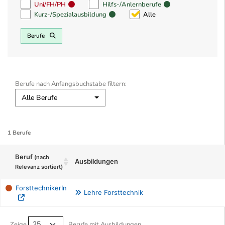
Uni/FH/PH
Hilfs-/Anlernberufe
Kurz-/Spezialausbildung
Alle
Berufe
Berufe nach Anfangsbuchstabe filtern:
Alle Berufe
1 Berufe
Beruf
(nach
Ausbildungen
Relevanz sortiert)
ForsttechnikerIn
Lehre Forsttechnik
Berufe filtern Tabelle
Zeige
Berufe mit Ausbildungen