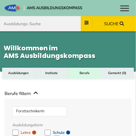
AMS AUSBILDUNGSKOMPASS
Toggl
Zum Inhalt springen
Zum Navmenü springen
Zur Suche springen
Zum Footer springen
SUCHE
Willkommen im
AMS Ausbildungskompass
Ausbildungen
Institute
Berufe
Gemerkt
(
0
)
Berufe filtern
Beruf
Ausbildungsform
Lehre
Schule