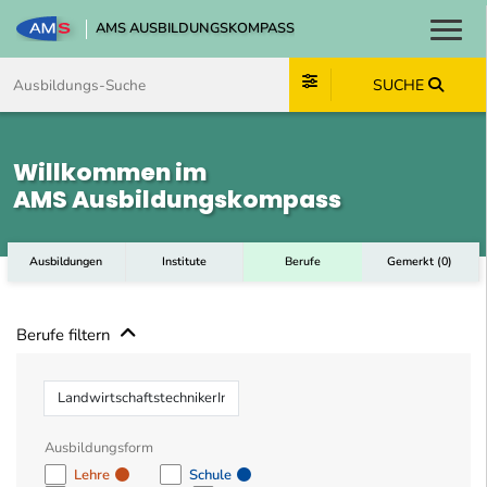
AMS AUSBILDUNGSKOMPASS
Toggl
Zum Inhalt springen
Zum Navmenü springen
Zur Suche springen
Zum Footer springen
SUCHE
Willkommen im
AMS Ausbildungskompass
Ausbildungen
Institute
Berufe
Gemerkt
(
0
)
Berufe filtern
Beruf
Ausbildungsform
Lehre
Schule