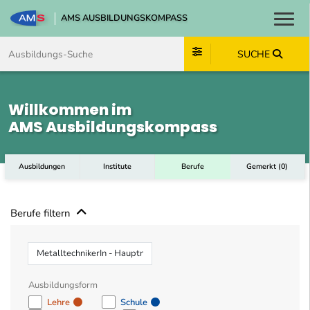
AMS AUSBILDUNGSKOMPASS
Toggl
Zum Inhalt springen
Zum Navmenü springen
Zur Suche springen
Zum Footer springen
SUCHE
Willkommen im
AMS Ausbildungskompass
Ausbildungen
Institute
Berufe
Gemerkt
(
0
)
Berufe filtern
Beruf
Ausbildungsform
Lehre
Schule