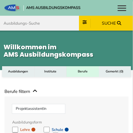
AMS AUSBILDUNGSKOMPASS
Toggl
Zum Inhalt springen
Zum Navmenü springen
Zur Suche springen
Zum Footer springen
SUCHE
Willkommen im
AMS Ausbildungskompass
Ausbildungen
Institute
Berufe
Gemerkt
(
0
)
Berufe filtern
Beruf
Ausbildungsform
Lehre
Schule