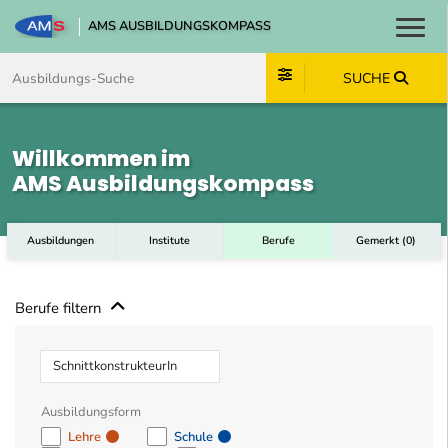
AMS AUSBILDUNGSKOMPASS
Toggl
Zum Inhalt springen
Zum Navmenü springen
Zur Suche springen
Zum Footer springen
SUCHE
Willkommen im
AMS Ausbildungskompass
Ausbildungen
Institute
Berufe
Gemerkt
(
0
)
Berufe filtern
Beruf
Ausbildungsform
Lehre
Schule