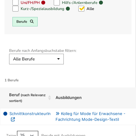
Uni/FH/PH
Hilfs-/Anlernberufe
Kurz-/Spezialausbildung
Alle
Berufe
Berufe nach Anfangsbuchstabe filtern:
Alle Berufe
1 Berufe
Beruf
(nach Relevanz
Ausbildungen
sortiert)
SchnittkonstrukteurIn
Kolleg für Mode für Erwachsene -
Fachrichtung Mode-Design-Textil
Berufe filtern Tabelle
Zeige
Berufe mit Ausbildungen