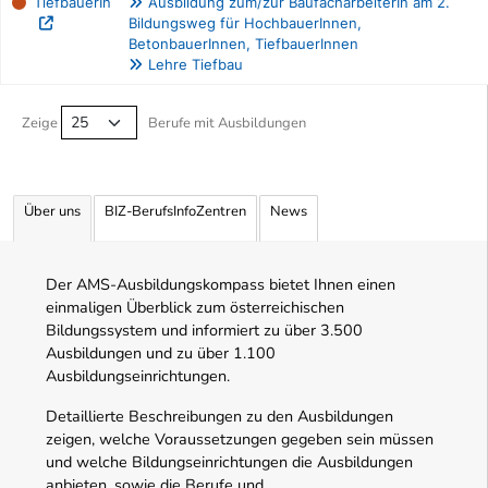
TiefbauerIn
Ausbildung zum/zur BaufacharbeiterIn am 2.
Bildungsweg für HochbauerInnen,
BetonbauerInnen, TiefbauerInnen
Lehre Tiefbau
Berufe filtern Tabelle
Zeige
Berufe mit Ausbildungen
Über uns
BIZ-BerufsInfoZentren
News
Der AMS-Ausbildungskompass bietet Ihnen einen
einmaligen Überblick zum österreichischen
Bildungssystem und informiert zu über 3.500
Ausbildungen und zu über 1.100
Ausbildungseinrichtungen.
Detaillierte Beschreibungen zu den Ausbildungen
zeigen, welche Voraussetzungen gegeben sein müssen
und welche Bildungseinrichtungen die Ausbildungen
anbieten, sowie die Berufe und