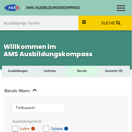
AMS AUSBILDUNGSKOMPASS
Toggl
Zum Inhalt springen
Zum Navmenü springen
Zur Suche springen
Zum Footer springen
SUCHE
Willkommen im
AMS Ausbildungskompass
Ausbildungen
Institute
Berufe
Gemerkt
(
0
)
Berufe filtern
Beruf
Ausbildungsform
Lehre
Schule