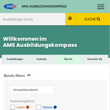
AMS AUSBILDUNGSKOMPASS
Toggl
Zum Inhalt springen
Zum Navmenü springen
Zur Suche springen
Zum Footer springen
SUCHE
Willkommen im
AMS Ausbildungskompass
Ausbildungen
Institute
Berufe
Gemerkt
(
0
)
Berufe filtern
Beruf
Ausbildungsform
Lehre
Schule