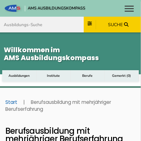
AMS AUSBILDUNGSKOMPASS
Toggl
Zum Inhalt springen
Zum Navmenü springen
Zur Suche springen
Zum Footer springen
SUCHE
Willkommen im
AMS Ausbildungskompass
Ausbildungen
Institute
Berufe
Gemerkt
(
0
)
Start
|
Berufsausbildung mit mehrjähriger
Berufserfahrung
Berufsausbildung mit
mehrjähriger Berufserfahrung